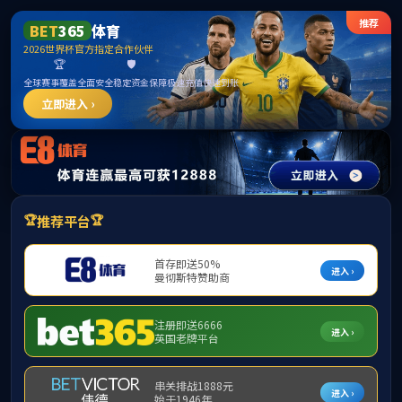
BG视讯·(中国区)官方网站
n
a
v
ENGLISH