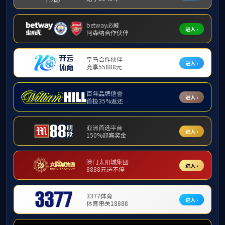
捷报！老员工数学竞赛获历史突破
公司新闻
更多+
同心同行共话成长｜BG视讯·(中国区)官方网站召开
2026-07-17
2026年度青年教师座谈会
党建引领共发展——公司赴西南交通大学数学学院开
2026-07-13
展党建共建暨调研交流活动